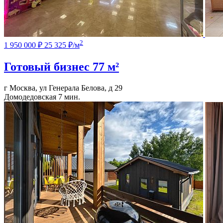
2
1 950 000 ₽
25 325 ₽/м
Готовый бизнес
77 м²
г Москва, ул Генерала Белова, д 29
Домодедовская
7 мин.