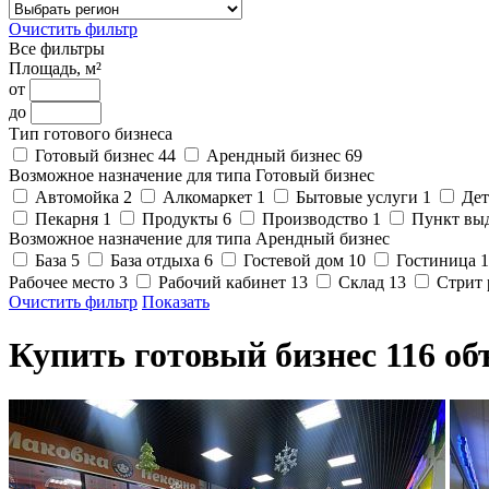
Очистить фильтр
Все фильтры
Площадь, м²
от
до
Тип готового бизнеса
Готовый бизнес
44
Арендный бизнес
69
Возможное назначение для типа Готовый бизнес
Автомойка
2
Алкомаркет
1
Бытовые услуги
1
Дет
Пекарня
1
Продукты
6
Производство
1
Пункт вы
Возможное назначение для типа Арендный бизнес
База
5
База отдыха
6
Гостевой дом
10
Гостиница
1
Рабочeе место
3
Рабочий кабинет
13
Склад
13
Стрит
Очистить
фильтр
Показать
Купить готовый бизнес
116
об