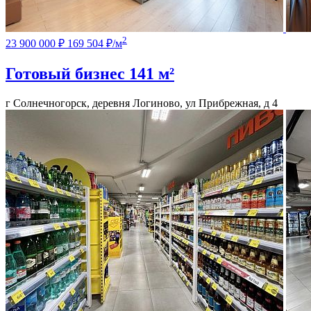
2
23 900 000 ₽
169 504 ₽/м
Готовый бизнес
141 м²
г Солнечногорск, деревня Логиново, ул Прибрежная, д 4