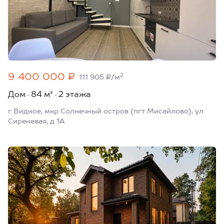
9 400 000 ₽
2
111 905 ₽/м
Дом
84 м²
2 этажа
г Видное, мкр Солнечный остров (пгт Мисайлово), ул
Сиреневая, д 1А