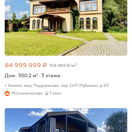
84 999 999 ₽
2
154 489 ₽/м
Дом
550.2 м²
3 этажа
г Химки, мкр Подрезково, тер СНТ Рубикон, д 63
Молжаниново
7 мин.