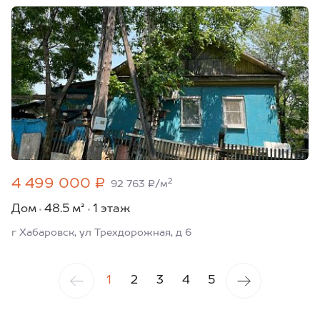
4 499 000 ₽
2
92 763 ₽/м
Дом
48.5 м²
1 этаж
г Хабаровск, ул Трехдорожная, д 6
1
2
3
4
5