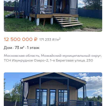
12 500 000 ₽
2
171 233 ₽/м
Дом
73 м²
1 этаж
Московская область, Можайский муниципальный округ,
ТСН Изумрудное Озеро-2, 1-я Береговая улица, 230