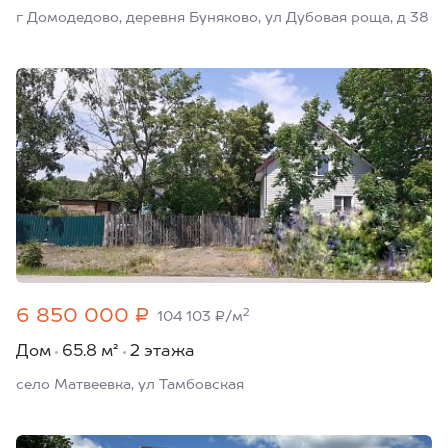
г Домодедово, деревня Буняково, ул Дубовая роща, д 38
6 850 000 ₽
2
104 103 ₽/м
Дом
65.8 м²
2 этажа
село Матвеевка, ул Тамбовская