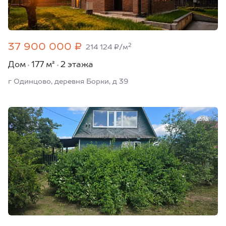
37 900 000 ₽
2
214 124 ₽/м
Дом
177 м²
2 этажа
г Одинцово, деревня Борки, д 39