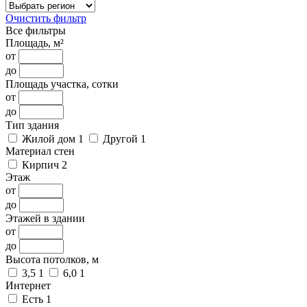
Очистить фильтр
Все фильтры
Площадь, м²
от
до
Площадь участка, сотки
от
до
Тип здания
Жилой дом
1
Другой
1
Материал стен
Кирпич
2
Этаж
от
до
Этажей в здании
от
до
Высота потолков, м
3,5
1
6,0
1
Интернет
Есть
1