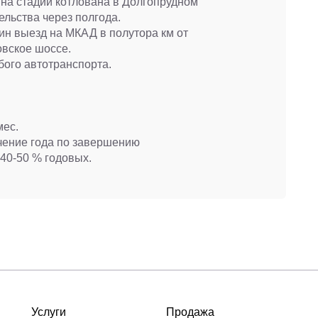
на стадии котлована в Долгопрудном
ельства через полгода.
дин выезд на МКАД в полутора км от
овское шоссе.
ого автотранспорта.
мес.
чение года по завершению
 40-50 % годовых.
Услуги
Продажа