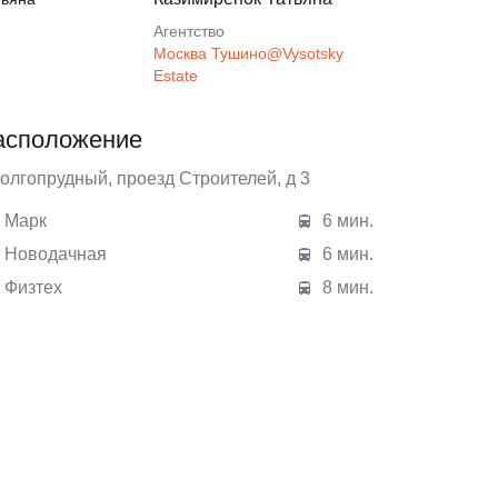
Агентcтво
Москва Тушино@Vysotsky
Estate
асположение
Долгопрудный, проезд Строителей, д 3
Марк
6 мин.
Новодачная
6 мин.
Физтех
8 мин.