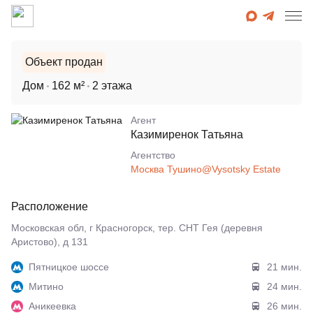
Объект продан
Дом
162 м²
2 этажа
Агент
Казимиренок Татьяна
Агентcтво
Москва Тушино@Vysotsky Estate
Расположение
Московская обл, г Красногорск, тер. СНТ Гея (деревня
Аристово), д 131
Пятницкое шоссе
21 мин.
Митино
24 мин.
Аникеевка
26 мин.