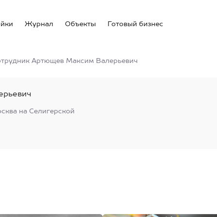
ойки
Журнал
Объекты
Готовый бизнес
отрудник Артющев Максим Валерьевич
ерьевич
сква на Селигерской