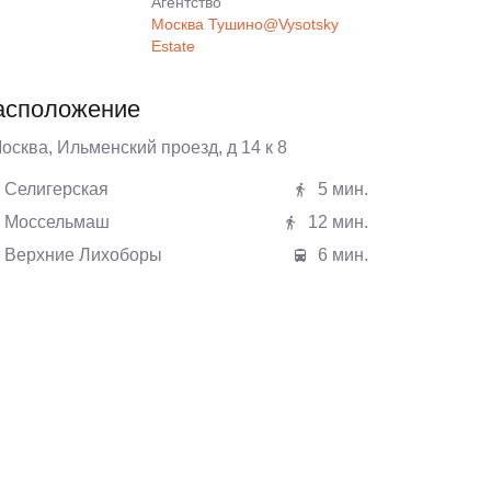
Агентcтво
Москва Тушино@Vysotsky
Estate
асположение
Москва, Ильменский проезд, д 14 к 8
Селигерская
5 мин.
Моссельмаш
12 мин.
Верхние Лихоборы
6 мин.