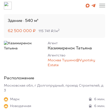
Здание
540 м²
2
62 500 000 ₽
115 741 ₽/м
Агент
Казимиренок Татьяна
Агентcтво
Москва Тушино@Vysotsky
Estate
Расположение
Московская обл, г Долгопрудный, проезд Строителей, д
3
Марк
6 мин.
Новодачная
6 мин.