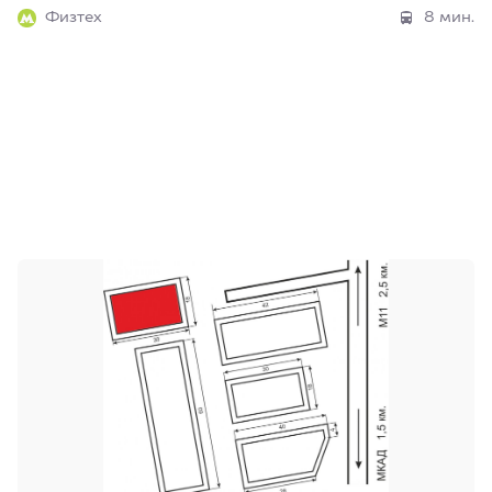
Физтех
8 мин.