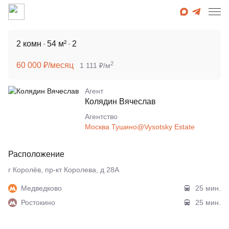
2 комн
54 м²
2
2
60 000 ₽/месяц
1 111 ₽/м
Агент
Колядин Вячеслав
Агентcтво
Москва Тушино@Vysotsky Estate
Расположение
г Королёв, пр-кт Королева, д 28А
Медведково
25 мин.
Ростокино
25 мин.